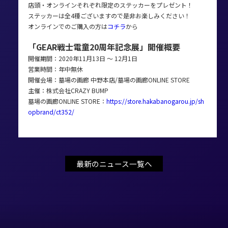
店頭・オンラインそれぞれ限定のステッカーをプレゼント！
ステッカーは全4種ございますので是非お楽しみください！
オンラインでのご購入の方は
コチラ
から
「GEAR戦士電童20周年記念展」開催概要
開催期間：2020年11月13日 ～ 12月1日
営業時間：年中無休
開催会場：墓場の画廊 中野本店/墓場の画廊ONLINE STORE
主催：株式会社CRAZY BUMP
墓場の画廊ONLINE STORE：
https://store.hakabanogarou.jp/sh
opbrand/ct352/
最新のニュース一覧へ