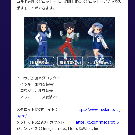
コラボ衣装メダロッターは、期間限定のメダロッターガチャで入
手することができます。
・コラボ衣装メダロッター
イッキ 銀河衣装ver
コウジ 北斗衣装ver
アリカ エリス衣装ver
メダロットS公式サイト：
https://www.medarotsha.j
p/ms/
メダロットS公式Xアカウント：
https://x.com/medarot_S
©サンライズ © Imagineer Co., Ltd. ©SoWhat, Inc.