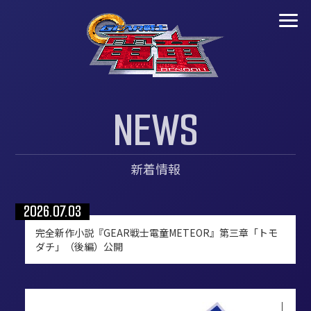
N
E
W
S
新着情報
2026.07.03
完全新作小説『GEAR戦士電童METEOR』第三章「トモ
ダチ」（後編）公開