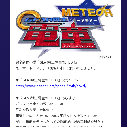
完全新作小説『GEAR戦士電童METEOR』
第三章「トモダチ」（後編）本日公開いたしました。
▼『GEAR戦士電童METEOR』公開ページ
https://www.dendoh.net/special/25th/novel/
▼『GEAR戦士電童METEOR』あらすじ
ガルファ皇帝との戦いから三年――
平和を取り戻した地球で
銀河と北斗、ふたりの少年は平穏な日々を送っていた
だが、機能を停止したはずの螺旋城が謎の再起動を果たす