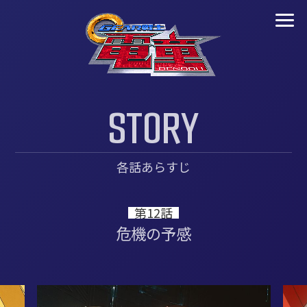
S
T
O
R
Y
各話あらすじ
第12話
危機の予感