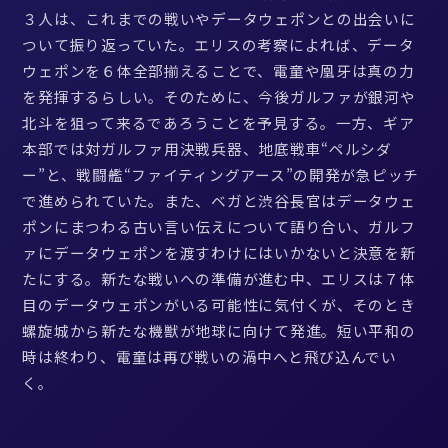
３人は、これまでの戦いやデータウェポンとの出会いに
ついて振り返っていた。エリスの考察によれば、データ
ウェポンを６体全部揃えることで、電童や凰牙は真の力
を発揮するらしい。そのために、今後ガルファが銀河や
北斗を狙って来るであろうことを予見する。一方、ギア
本部では対ガルファ用決戦兵器、地底戦車“ペルシダ
ー”と、戦闘艦“ファイティングアース”の開発が急ピッチ
で進められていた。また、ベガと渋谷長官はデータウェ
ポンにまつわる古い言い伝えについて語り合い、ガルフ
ァにデータウェポンを渡すわけにはいかないと決意を新
たにする。新たな戦いへの準備が進む中、エリスは７体
目のデータウェポンがいる可能性に気付くが、そのとき
螺旋城から新たな機獣が地球に向けて発進。短い平和の
時は終わり、電童は再び戦いの渦中へと飛び込んでい
く。