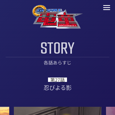
S
T
O
R
Y
各話あらすじ
第27話
忍びよる影