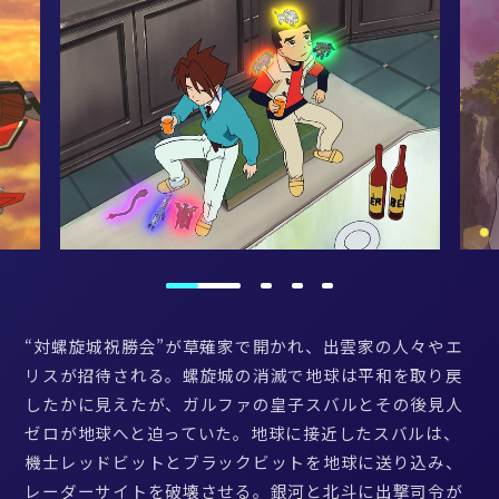
“対螺旋城祝勝会”が草薙家で開かれ、出雲家の人々やエ
リスが招待される。螺旋城の消滅で地球は平和を取り戻
したかに見えたが、ガルファの皇子スバルとその後見人
ゼロが地球へと迫っていた。地球に接近したスバルは、
機士レッドビットとブラックビットを地球に送り込み、
レーダーサイトを破壊させる。銀河と北斗に出撃司令が