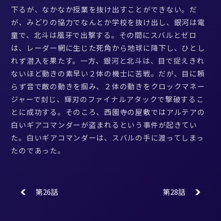
下るが、なかなか授業を抜け出すことができない。だ
が、みどりの協力でなんとか学校を抜け出し、銀河は電
童で、北斗は凰牙で出撃する。その間にスバルとゼロ
は、レーダー網に生じた死角から地球に降下し、ひとし
れず潜入を果たす。一方、銀河と北斗は、目で捉えきれ
ないほど動きの素早い２体の機士に苦戦。だが、目に頼
らず音で敵の動きを掴み、２体の動きをクロックマネー
ジャーで封じ、輝刃のファイナルアタックで撃破するこ
とに成功する。そのころ、西園寺の屋敷ではアルテアの
白いギアコマンダーが盗まれるという事件が起きてい
た。白いギアコマンダーは、スバルの手に渡ってしまっ
たのであった。
第26話
第28話