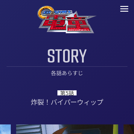
S
T
O
R
Y
各話あらすじ
第5話
炸裂！バイパーウィップ