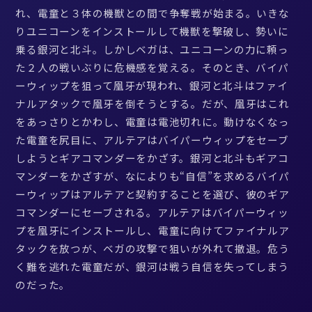
れ、電童と３体の機獣との間で争奪戦が始まる。いきな
りユニコーンをインストールして機獣を撃破し、勢いに
乗る銀河と北斗。しかしベガは、ユニコーンの力に頼っ
た２人の戦いぶりに危機感を覚える。そのとき、バイパ
ーウィップを狙って凰牙が現われ、銀河と北斗はファイ
ナルアタックで凰牙を倒そうとする。だが、凰牙はこれ
をあっさりとかわし、電童は電池切れに。動けなくなっ
た電童を尻目に、アルテアはバイパーウィップをセーブ
しようとギアコマンダーをかざす。銀河と北斗もギアコ
マンダーをかざすが、なによりも“自信”を求めるバイパ
ーウィップはアルテアと契約することを選び、彼のギア
コマンダーにセーブされる。アルテアはバイパーウィッ
プを凰牙にインストールし、電童に向けてファイナルア
タックを放つが、ベガの攻撃で狙いが外れて撤退。危う
く難を逃れた電童だが、銀河は戦う自信を失ってしまう
のだった。