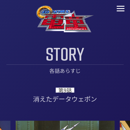
S
T
O
R
Y
各話あらすじ
第9話
消えたデータウェポン