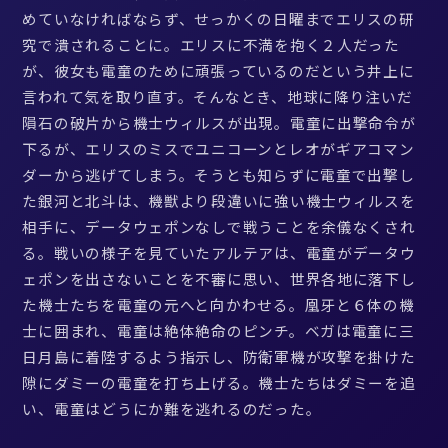
めていなければならず、せっかくの日曜までエリスの研
究で潰されることに。エリスに不満を抱く２人だった
が、彼女も電童のために頑張っているのだという井上に
言われて気を取り直す。そんなとき、地球に降り注いだ
隕石の破片から機士ウィルスが出現。電童に出撃命令が
下るが、エリスのミスでユニコーンとレオがギアコマン
ダーから逃げてしまう。そうとも知らずに電童で出撃し
た銀河と北斗は、機獣より段違いに強い機士ウィルスを
相手に、データウェポンなしで戦うことを余儀なくされ
る。戦いの様子を見ていたアルテアは、電童がデータウ
ェポンを出さないことを不審に思い、世界各地に落下し
た機士たちを電童の元へと向かわせる。凰牙と６体の機
士に囲まれ、電童は絶体絶命のピンチ。ベガは電童に三
日月島に着陸するよう指示し、防衛軍機が攻撃を掛けた
隙にダミーの電童を打ち上げる。機士たちはダミーを追
い、電童はどうにか難を逃れるのだった。