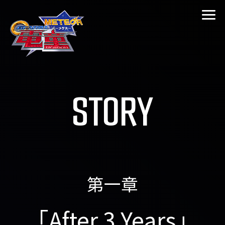
STORY
第一章
「After 3 Years」