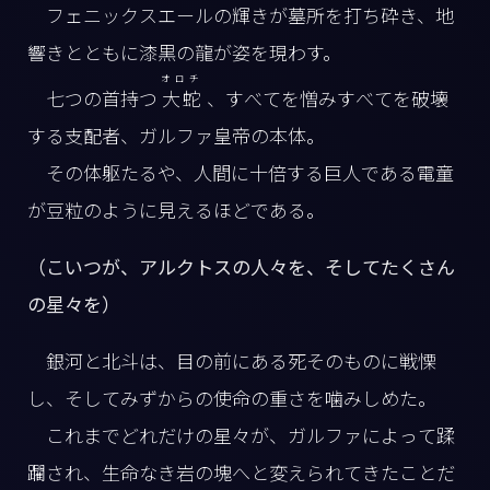
フェニックスエールの輝きが墓所を打ち砕き、地
響きとともに漆黒の龍が姿を現わす。
オロチ
七つの首持つ
大蛇
、すべてを憎みすべてを破壊
する支配者、ガルファ皇帝の本体。
その体躯たるや、人間に十倍する巨人である電童
が豆粒のように見えるほどである。
（こいつが、アルクトスの人々を、そしてたくさん
の星々を）
銀河と北斗は、目の前にある死そのものに戦慄
し、そしてみずからの使命の重さを噛みしめた。
これまでどれだけの星々が、ガルファによって蹂
躙され、生命なき岩の塊へと変えられてきたことだ